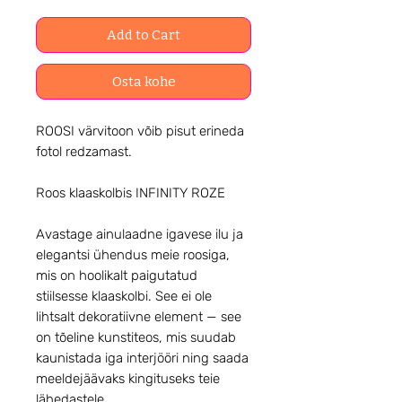
Add to Cart
Osta kohe
ROOSI värvitoon võib pisut erineda
fotol redzamast.
Roos klaaskolbis INFINITY ROZE
Avastage ainulaadne igavese ilu ja
elegantsi ühendus meie roosiga,
mis on hoolikalt paigutatud
stiilsesse klaaskolbi. See ei ole
lihtsalt dekoratiivne element — see
on tõeline kunstiteos, mis suudab
kaunistada iga interjööri ning saada
meeldejäävaks kingituseks teie
lähedastele.