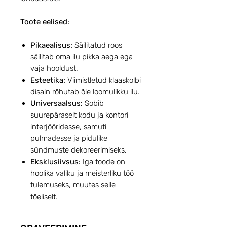
Toote eelised:
Pikaealisus:
Säilitatud roos
säilitab oma ilu pikka aega ega
vaja hooldust.
Esteetika:
Viimistletud klaaskolbi
disain rõhutab õie loomulikku ilu.
Universaalsus:
Sobib
suurepäraselt kodu ja kontori
interjööridesse, samuti
pulmadesse ja pidulike
sündmuste dekoreerimiseks.
Eksklusiivsus:
Iga toode on
hoolika valiku ja meisterliku töö
tulemuseks, muutes selle
tõeliselt.