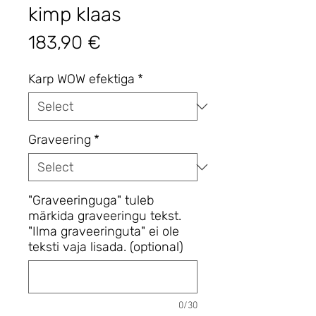
kimp klaas
Price
183,90 €
Karp WOW efektiga
*
Graveering
*
"Graveeringuga" tuleb
märkida graveeringu tekst.
"Ilma graveeringuta" ei ole
teksti vaja lisada. (optional)
0/30