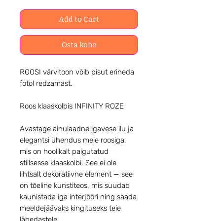
Add to Cart
Osta kohe
ROOSI värvitoon võib pisut erineda
fotol redzamast.
Roos klaaskolbis INFINITY ROZE
Avastage ainulaadne igavese ilu ja
elegantsi ühendus meie roosiga,
mis on hoolikalt paigutatud
stiilsesse klaaskolbi. See ei ole
lihtsalt dekoratiivne element — see
on tõeline kunstiteos, mis suudab
kaunistada iga interjööri ning saada
meeldejäävaks kingituseks teie
lähedastele.