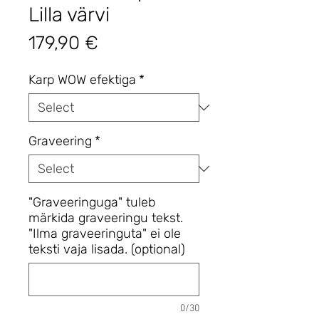
Lilla värvi
Price
179,90 €
Karp WOW efektiga
*
Graveering
*
"Graveeringuga" tuleb
märkida graveeringu tekst.
"Ilma graveeringuta" ei ole
teksti vaja lisada. (optional)
0/30