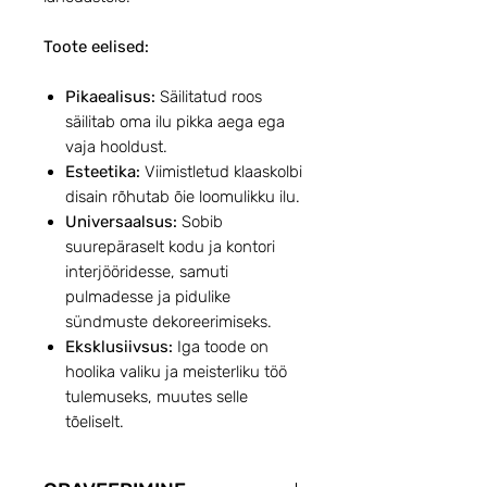
Toote eelised:
Pikaealisus:
Säilitatud roos
säilitab oma ilu pikka aega ega
vaja hooldust.
Esteetika:
Viimistletud klaaskolbi
disain rõhutab õie loomulikku ilu.
Universaalsus:
Sobib
suurepäraselt kodu ja kontori
interjööridesse, samuti
pulmadesse ja pidulike
sündmuste dekoreerimiseks.
Eksklusiivsus:
Iga toode on
hoolika valiku ja meisterliku töö
tulemuseks, muutes selle
tõeliselt.