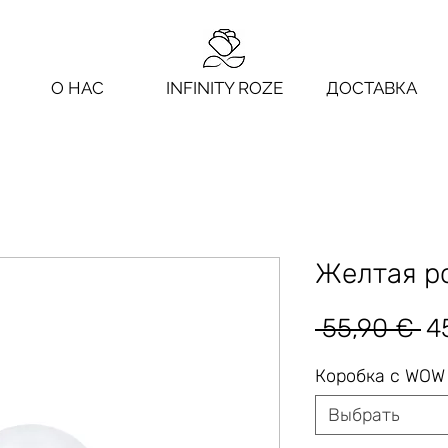
О НАС
INFINITY ROZE
ДОСТАВКА
Желтая ро
О
 55,90 € 
4
ц
Коробка с WOW
Выбрать