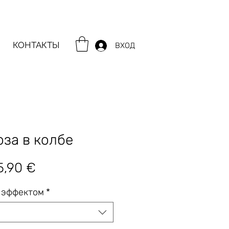
КОНТАКТЫ
ВХОД
за в колбе
бычная
Спеццена
5,90 €
ена
 эффектом
*