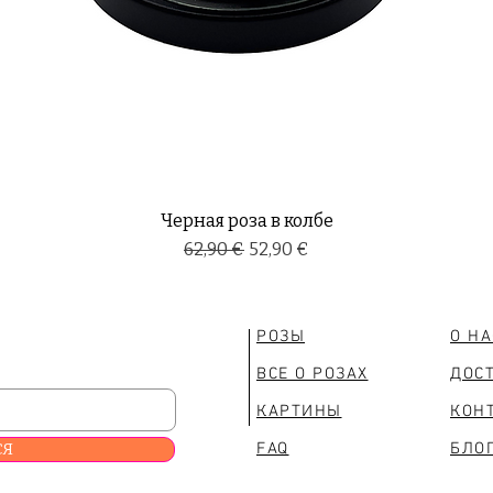
Черная роза в колбе
Обычная цена
Цена со скидкой
62,90 €
52,90 €
РОЗЫ
О Н
ВСЕ О РОЗАХ
ДОС
КАРТИНЫ
КОН
СЯ
FAQ
БЛО