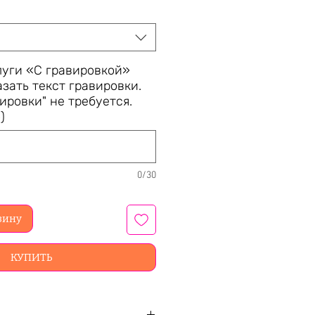
луги «С гравировкой»
зать текст гравировки.
вировки" не требуется.
)
0/30
зину
КУПИТЬ