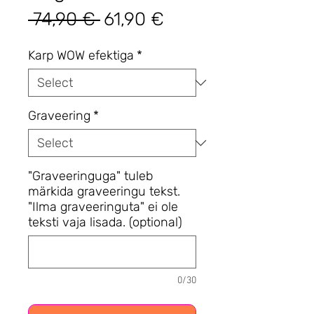
Regular
Sale
 74,90 € 
61,90 €
Price
Price
Karp WOW efektiga
*
Graveering
*
"Graveeringuga" tuleb
märkida graveeringu tekst.
"Ilma graveeringuta" ei ole
teksti vaja lisada. (optional)
0/30