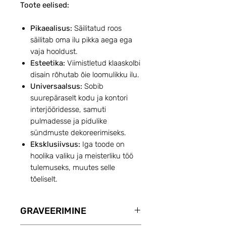
Toote eelised:
Pikaealisus:
Säilitatud roos
säilitab oma ilu pikka aega ega
vaja hooldust.
Esteetika:
Viimistletud klaaskolbi
disain rõhutab õie loomulikku ilu.
Universaalsus:
Sobib
suurepäraselt kodu ja kontori
interjööridesse, samuti
pulmadesse ja pidulike
sündmuste dekoreerimiseks.
Eksklusiivsus:
Iga toode on
hoolika valiku ja meisterliku töö
tulemuseks, muutes selle
tõeliselt.
GRAVEERIMINE