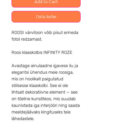
Add to Cart
Osta kohe
ROOSI värvitoon võib pisut erineda
fotol redzamast.
Roos klaaskolbis INFINITY ROZE
Avastage ainulaadne igavese ilu ja
elegantsi ühendus meie roosiga,
mis on hoolikalt paigutatud
stiilsesse klaaskolbi. See ei ole
lihtsalt dekoratiivne element — see
on tõeline kunstiteos, mis suudab
kaunistada iga interjööri ning saada
meeldejäävaks kingituseks teie
lähedastele.