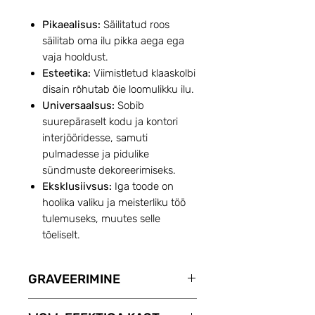
Pikaealisus:
Säilitatud roos
säilitab oma ilu pikka aega ega
vaja hooldust.
Esteetika:
Viimistletud klaaskolbi
disain rõhutab õie loomulikku ilu.
Universaalsus:
Sobib
suurepäraselt kodu ja kontori
interjööridesse, samuti
pulmadesse ja pidulike
sündmuste dekoreerimiseks.
Eksklusiivsus:
Iga toode on
hoolika valiku ja meisterliku töö
tulemuseks, muutes selle
tõeliselt.
GRAVEERIMINE
Teenuse GRAVEERIMINE abil