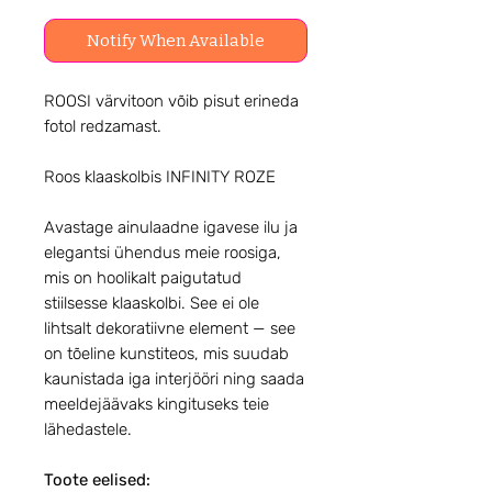
Notify When Available
ROOSI värvitoon võib pisut erineda
fotol redzamast.
Roos klaaskolbis INFINITY ROZE
Avastage ainulaadne igavese ilu ja
elegantsi ühendus meie roosiga,
mis on hoolikalt paigutatud
stiilsesse klaaskolbi. See ei ole
lihtsalt dekoratiivne element — see
on tõeline kunstiteos, mis suudab
kaunistada iga interjööri ning saada
meeldejäävaks kingituseks teie
lähedastele.
Toote eelised: