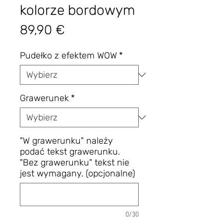
kolorze bordowym
Cena
89,90 €
Pudełko z efektem WOW
*
Grawerunek
*
"W grawerunku" należy
podać tekst grawerunku.
"Bez grawerunku" tekst nie
jest wymagany. (opcjonalne)
0/30