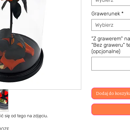
Wybierz
Grawerunek
*
Wybierz
"Z grawerem" na
"Bez graweru" t
(opcjonalne)
Dodaj do koszyk
ć się od tego na zdjęciu.
 ROZE