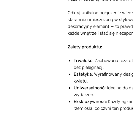
Odkryj unikalne połączenie wiecz
starannie umieszczoną w stylowej 
dekoracyjny element — to prawdzi
każde wnętrze i stać się niezap
Zalety produktu:
Trwałość:
Zachowana róża utr
bez pielęgnacji.
Estetyka:
Wyrafinowany design
kwiatu.
Uniwersalność:
Idealna do de
wydarzeń.
Ekskluzywność:
Każdy egzemp
rzemiosła, co czyni ten prod