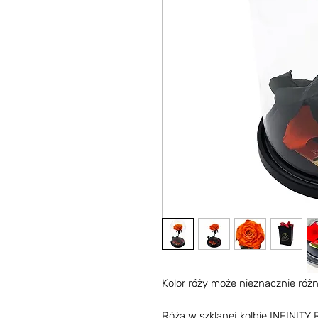
Kolor róży może nieznacznie różni
Róża w szklanej kolbie INFINITY