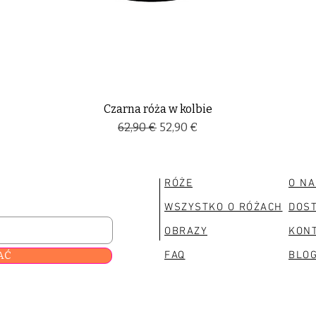
Czarna róża w kolbie
Regularna cena
Cena rabatowa
62,90 €
52,90 €
RÓŻE
O NA
WSZYSTKO O RÓŻACH
DOS
OBRAZY
KON
AĆ
FAQ
BLO