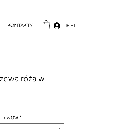
KONTAKTY
IEIET
zowa róża w
na
tem WOW
*