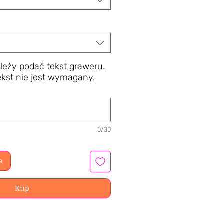
leży podać tekst graweru.
ekst nie jest wymagany.
0/30
a
Kup