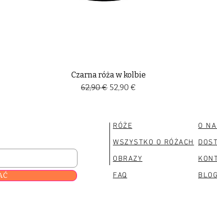
Czarna róża w kolbie
Regularna cena
Cena rabatowa
62,90 €
52,90 €
RÓŻE
O NA
WSZYSTKO O RÓŻACH
DOS
OBRAZY
KON
AĆ
FAQ
BLO