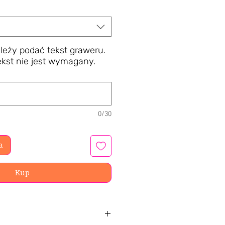
leży podać tekst graweru.
ekst nie jest wymagany.
0/30
a
Kup