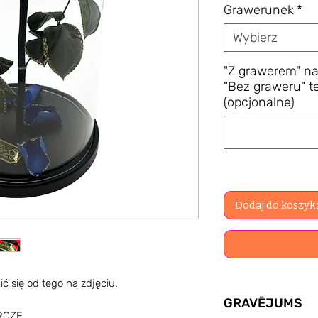
Grawerunek
*
Wybierz
"Z grawerem" na
"Bez graweru" t
(opcjonalne)
Dodaj do koszyk
ć się od tego na zdjęciu.
GRAVĒJUMS
 ROZE