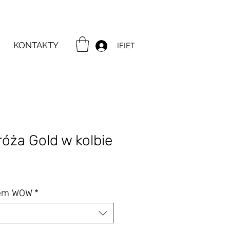
KONTAKTY
IEIET
róża Gold w kolbie
na
tem WOW
*