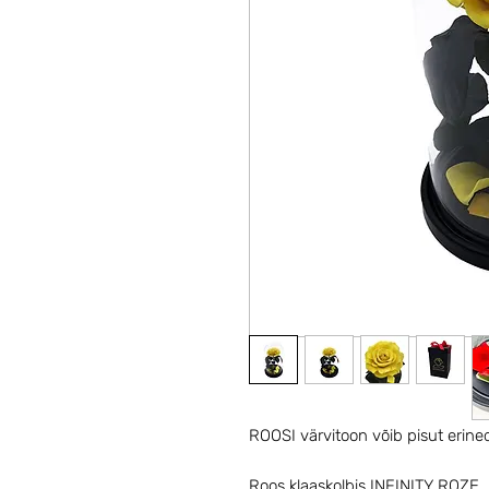
ROOSI värvitoon võib pisut erine
Roos klaaskolbis INFINITY ROZE