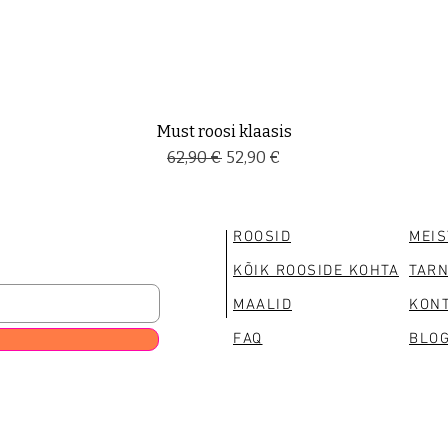
Must roosi klaasis
Regular Price
Sale Price
62,90 €
52,90 €
ROOSID
MEIS
KÕIK ROOSIDE KOHTA
TAR
MAALID
KONT
FAQ
BLOG