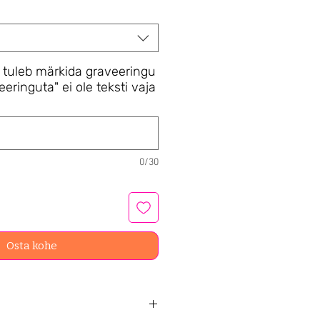
 tuleb märkida graveeringu
eeringuta" ei ole teksti vaja
0/30
Osta kohe