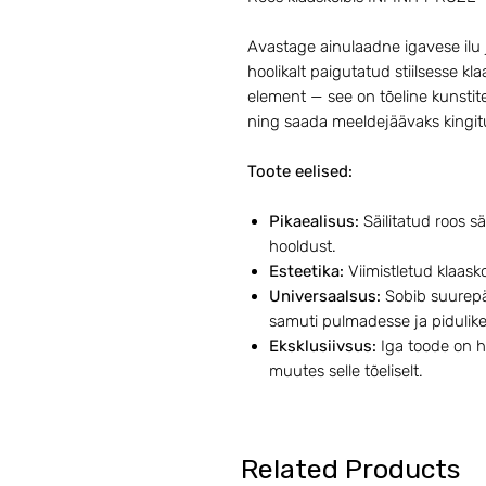
Avastage ainulaadne igavese ilu 
hoolikalt paigutatud stiilsesse klaa
element — see on tõeline kunstit
ning saada meeldejäävaks kingitu
Toote eelised:
Pikaealisus:
Säilitatud roos sä
hooldust.
Esteetika:
Viimistletud klaasko
Universaalsus:
Sobib suurepär
samuti pulmadesse ja pidulik
Eksklusiivsus:
Iga toode on ho
muutes selle tõeliselt.
Related Products