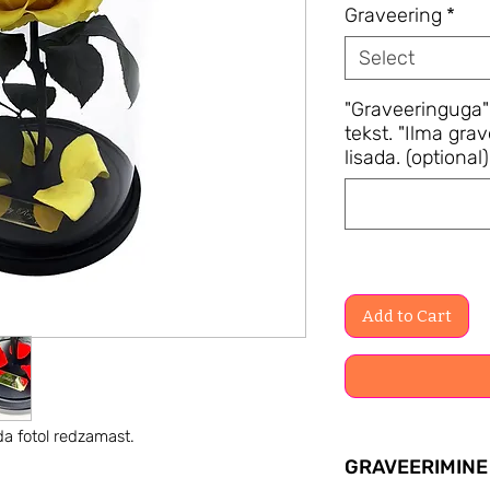
Graveering
*
Select
"Graveeringuga"
tekst. "Ilma grav
lisada. (optional)
Add to Cart
da fotol redzamast.
GRAVEERIMINE