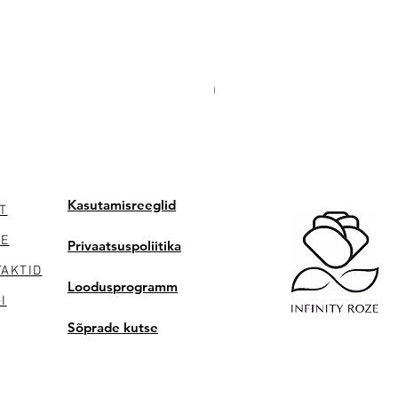
PREMIUM
Kasutamisreeglid
T
NE
Privaatsuspoliitika
AKTID
Loodusprogramm
I
Sõprade kutse