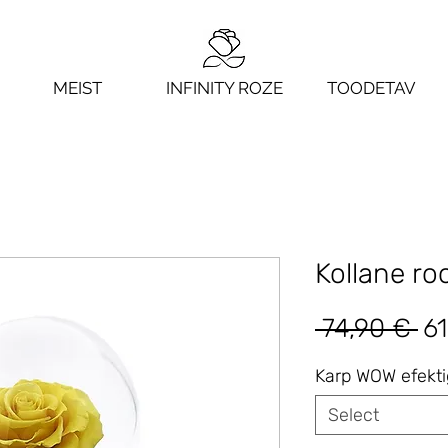
MEIST
INFINITY ROZE
TOODETAV
Kollane ro
Re
 74,90 € 
61
Pr
Karp WOW efekt
Select