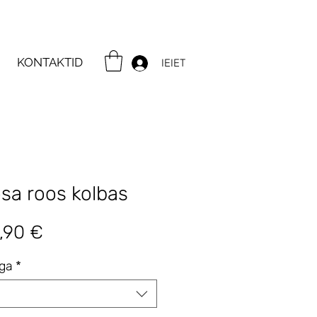
KONTAKTID
IEIET
osa roos kolbas
gular
Sale
,90 €
ice
Price
iga
*