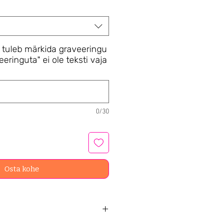
 tuleb märkida graveeringu
eeringuta" ei ole teksti vaja
0/30
Osta kohe