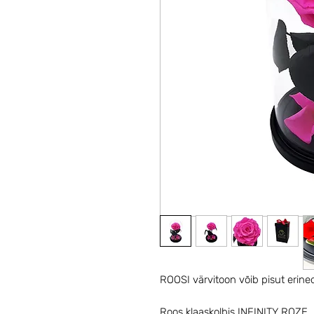
ROOSI värvitoon võib pisut erine
Roos klaaskolbis INFINITY ROZE