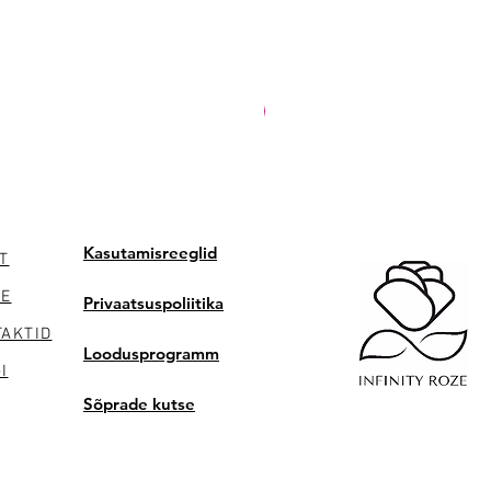
PREMIUM
Kasutamisreeglid
T
NE
Privaatsuspoliitika
AKTID
Loodusprogramm
I
Sõprade kutse