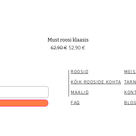
Must roosi klaasis
Regular Price
Sale Price
62,90 €
52,90 €
ROOSID
MEIS
KÕIK ROOSIDE KOHTA
TAR
MAALID
KONT
FAQ
BLOG