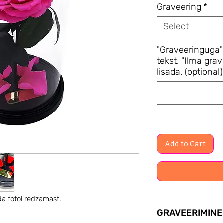
Graveering
*
Select
"Graveeringuga"
tekst. "Ilma grav
lisada. (optional)
Add to Cart
da fotol redzamast.
GRAVEERIMINE