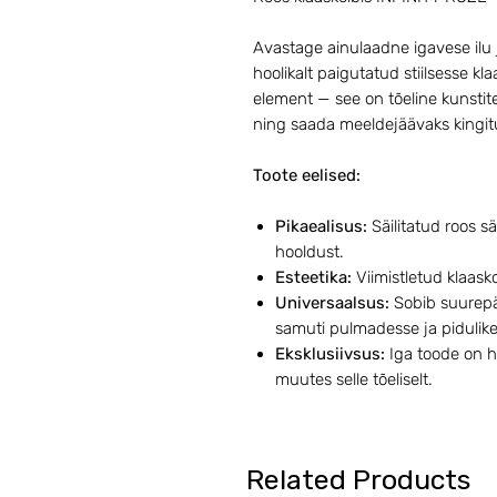
Avastage ainulaadne igavese ilu 
hoolikalt paigutatud stiilsesse klaa
element — see on tõeline kunstit
ning saada meeldejäävaks kingitu
Toote eelised:
Pikaealisus:
Säilitatud roos sä
hooldust.
Esteetika:
Viimistletud klaasko
Universaalsus:
Sobib suurepär
samuti pulmadesse ja pidulik
Eksklusiivsus:
Iga toode on ho
muutes selle tõeliselt.
Related Products