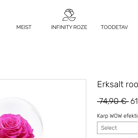
MEIST
INFINITY ROZE
TOODETAV
Erksalt ro
Re
 74,90 € 
61
Pr
Karp WOW efekt
Select