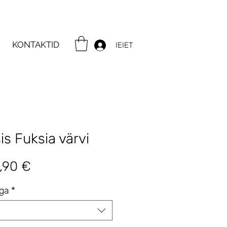
KONTAKTID
IEIET
is Fuksia värvi
gular
Sale
,90 €
ice
Price
iga
*