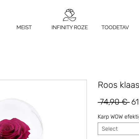
MEIST
INFINITY ROZE
TOODETAV
Roos klaas
Re
 74,90 € 
61
Pr
Karp WOW efekt
Select