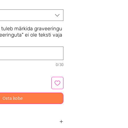
 tuleb märkida graveeringu
eeringuta" ei ole teksti vaja
0/30
Osta kohe