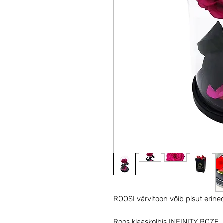
ROOSI värvitoon võib pisut erine
Roos klaaskolbis INFINITY ROZE