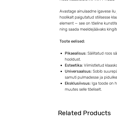
Avastage ainulaadne igavese ilu 
hoolikalt paigutatud stiilsesse klaa
element — see on tõeline kunstit
ning saada meeldejäävaks kingitu
Toote eelised:
Pikaealisus:
Säilitatud roos sä
hooldust.
Esteetika:
Viimistletud klaasko
Universaalsus:
Sobib suurepär
samuti pulmadesse ja pidulik
Eksklusiivsus:
Iga toode on ho
muutes selle tõeliselt.
Related Products