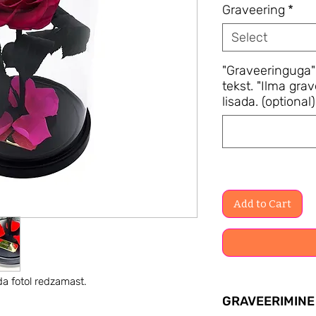
Graveering
*
Select
"Graveeringuga"
tekst. "Ilma grav
lisada. (optional)
Add to Cart
da fotol redzamast.
GRAVEERIMINE