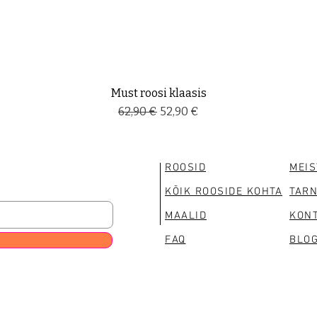
Must roosi klaasis
Regular Price
Sale Price
62,90 €
52,90 €
ROOSID
MEIS
KÕIK ROOSIDE KOHTA
TAR
MAALID
KONT
FAQ
BLOG