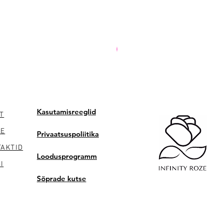
PREMIUM
Kasutamisreeglid
T
NE
Privaatsuspoliitika
AKTID
Loodusprogramm
I
Sõprade kutse