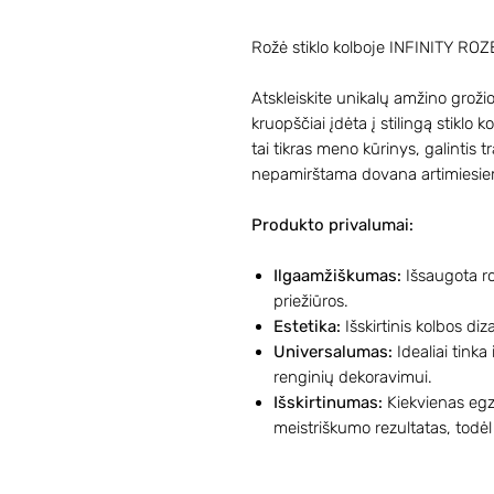
Rožė stiklo kolboje INFINITY ROZ
Atskleiskite unikalų amžino grožio
kruopščiai įdėta į stilingą stiklo 
tai tikras meno kūrinys, galintis tr
nepamirštama dovana artimiesie
Produkto privalumai:
Ilgaamžiškumas:
Išsaugota rož
priežiūros.
Estetika:
Išskirtinis kolbos diz
Universalumas:
Idealiai tinka 
renginių dekoravimui.
Išskirtinumas:
Kiekvienas egz
meistriškumo rezultatas, todėl