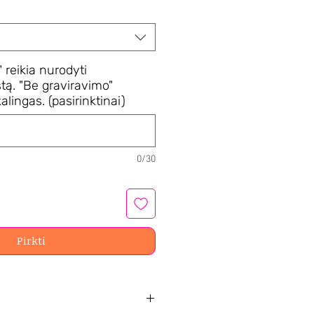
 reikia nurodyti
tą. "Be graviravimo"
alingas. (pasirinktinai)
0/30
Pirkti