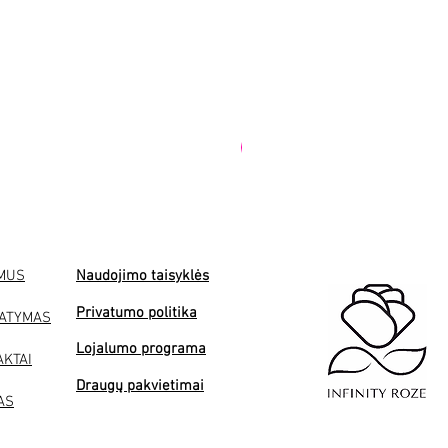
PREMIUM
 MUS
Naudojimo taisyklės
Privatumo politika
TATYMAS
Lojalumo programa
AKTAI
Draugų pakvietimai
AS