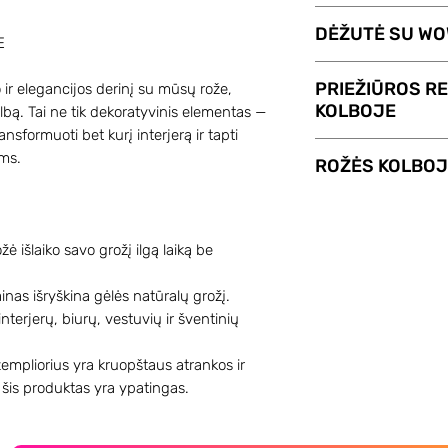
Paslaugos GRAVI
DĖŽUTĖ SU WO
ROŽĖ KOLBOJE pr
E
Graviravimas kain
Dovanų dėžutė 
PRIEŽIŪROS R
 ir elegancijos derinį su mūsų rože,
tekstą galite nuro
efektu. Po dangči
KOLBOJE
kolbą. Tai ne tik dekoratyvinis elementas —
Maksimalus teksto
keturios pusės ir 
ansformuoti bet kurį interjerą ir tapti
Priklausomai nuo
Rožei kolboje ner
ms.
ROŽĖS KOLBO
dėžutė taip pat tu
tačiau yra keletas 
- 15 € tinkama R
kad rožė ilgiau t
Mūsų rožės kolboj
- 17 € tinkama
- nelaistykite ir n
dėka specialaus 
PLUS;
- rožė geriau išsil
ė išlaiko savo grožį ilgą laiką be
savininkus iki 5 
- 19 € tinkama 
jos iš kolbos;
kolbą galima išim
ainas išryškina gėlės natūralų grožį.
TRINITY, FIVE ST
- neatsidarykite r
žiedą.
interjerų, biurų, vestuvių ir šventinių
Dėžutę galima prid
sutrumpins tarnav
Amžina rožė gali h
puslapio. Jums ner
- nepadėkite rožės
jūsų namų interjer
empliorius yra kruopštaus atrankos ir
Pasirinkus dovan
saulės spinduliais
Originali dovana, 
 šis produktas yra ypatingas.
suma automatiškai
- nepadėkite rožė
dekoracija.
- laikykite rožę 
Matmenų variantai 