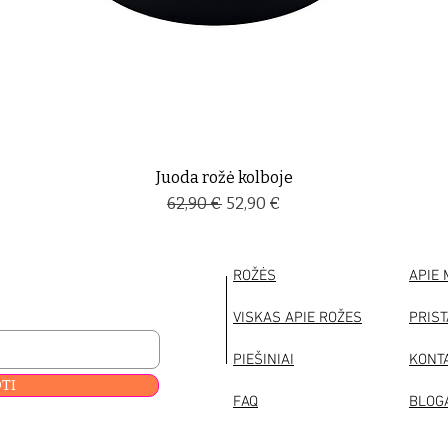
Juoda rožė kolboje
Įprastinė kaina
Pardavimo kaina
62,90 €
52,90 €
ROŽĖS
APIE
VISKAS APIE ROŽES
PRIS
PIEŠINIAI
KONT
TI
FAQ
BLOG