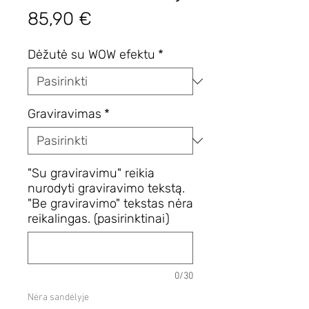
Price
85,90 €
Dėžutė su WOW efektu
*
Graviravimas
*
"Su graviravimu" reikia
nurodyti graviravimo tekstą.
"Be graviravimo" tekstas nėra
reikalingas. (pasirinktinai)
0/30
Nėra sandėlyje