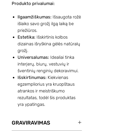
Produkto privalumai:
Ilgaamžiškumas:
Išsaugota rožė
išlaiko savo grožį ilgą laiką be
priežiūros.
Estetika:
Išskirtinis kolbos
dizainas išryškina gėlės natūralų
grožį.
Universalumas:
Idealiai tinka
interjerų, biurų, vestuvių ir
šventinių renginių dekoravimui.
Išskirtinumas:
Kiekvienas
egzempliorius yra kruopštaus
atrankos ir meistriškumo
rezultatas, todėl šis produktas
yra ypatingas.
GRAVIRAVIMAS