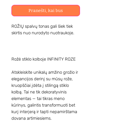
Pranešti, kai bus
ROŽIŲ spalvų tonas gali šiek tiek
skirtis nuo nurodyto nuotraukoje.
Rožė stiklo kolboje INFINITY ROZE
Atskleiskite unikalų amžino grožio ir
elegancijos derinį su mūsų rože,
kruopščiai įdėta į stilingą stiklo
kolbą. Tai ne tik dekoratyvinis
elementas — tai tikras meno
kūrinys, galintis transformuoti bet
kurį interjerą ir tapti nepamirštama
dovana artimiesiems.