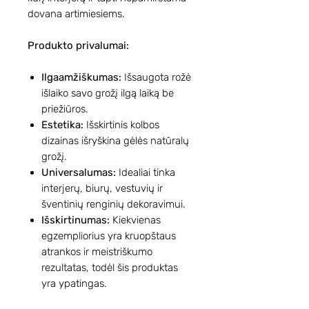
dovana artimiesiems.
Produkto privalumai:
Ilgaamžiškumas:
Išsaugota rožė
išlaiko savo grožį ilgą laiką be
priežiūros.
Estetika:
Išskirtinis kolbos
dizainas išryškina gėlės natūralų
grožį.
Universalumas:
Idealiai tinka
interjerų, biurų, vestuvių ir
šventinių renginių dekoravimui.
Išskirtinumas:
Kiekvienas
egzempliorius yra kruopštaus
atrankos ir meistriškumo
rezultatas, todėl šis produktas
yra ypatingas.