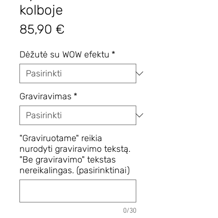
kolboje
Price
85,90 €
Dėžutė su WOW efektu
*
Graviravimas
*
"Graviruotame" reikia
nurodyti graviravimo tekstą.
"Be graviravimo" tekstas
nereikalingas. (pasirinktinai)
0/30