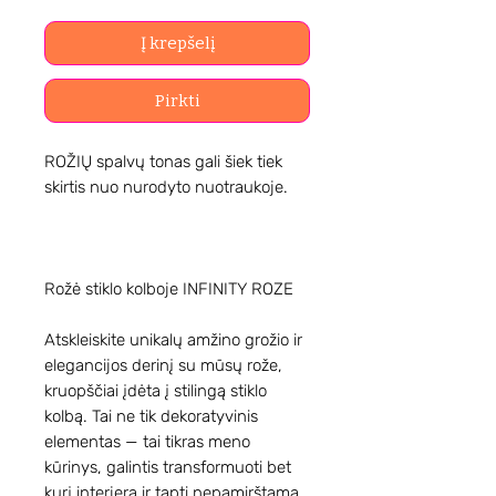
Į krepšelį
Pirkti
ROŽIŲ spalvų tonas gali šiek tiek
skirtis nuo nurodyto nuotraukoje.
Rožė stiklo kolboje INFINITY ROZE
Atskleiskite unikalų amžino grožio ir
elegancijos derinį su mūsų rože,
kruopščiai įdėta į stilingą stiklo
kolbą. Tai ne tik dekoratyvinis
elementas — tai tikras meno
kūrinys, galintis transformuoti bet
kurį interjerą ir tapti nepamirštama