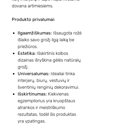
dovana artimiesiems.
Produkto privalumai:
Ilgaamžiškumas:
Išsaugota rožė
išlaiko savo grožį ilgą laiką be
priežiūros.
Estetika:
Išskirtinis kolbos
dizainas išryškina gėlės natūralų
grožį.
Universalumas:
Idealiai tinka
interjerų, biurų, vestuvių ir
šventinių renginių dekoravimui.
Išskirtinumas:
Kiekvienas
egzempliorius yra kruopštaus
atrankos ir meistriškumo
rezultatas, todėl šis produktas
yra ypatingas.