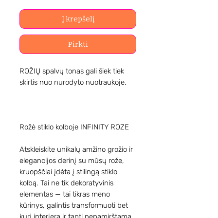
Į krepšelį
Pirkti
ROŽIŲ spalvų tonas gali šiek tiek
skirtis nuo nurodyto nuotraukoje.
Rožė stiklo kolboje INFINITY ROZE
Atskleiskite unikalų amžino grožio ir
elegancijos derinį su mūsų rože,
kruopščiai įdėta į stilingą stiklo
kolbą. Tai ne tik dekoratyvinis
elementas — tai tikras meno
kūrinys, galintis transformuoti bet
kurį interjerą ir tapti nepamirštama