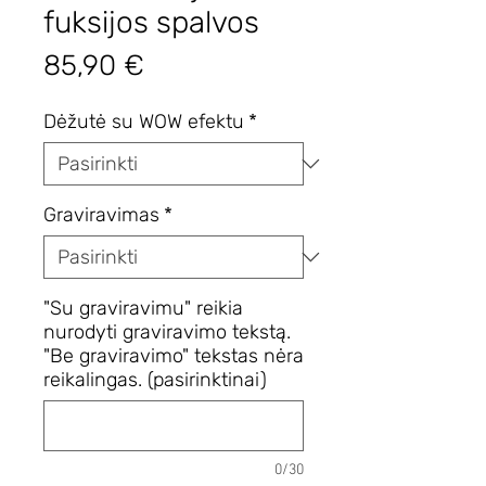
fuksijos spalvos
Price
85,90 €
Dėžutė su WOW efektu
*
Graviravimas
*
"Su graviravimu" reikia
nurodyti graviravimo tekstą.
"Be graviravimo" tekstas nėra
reikalingas. (pasirinktinai)
0/30