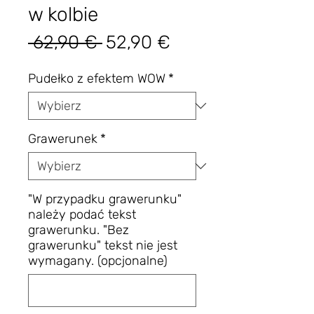
w kolbie
Regularna
Cena
 62,90 € 
52,90 €
cena
Rabatowa
Pudełko z efektem WOW
*
Grawerunek
*
"W przypadku grawerunku"
należy podać tekst
grawerunku. "Bez
grawerunku" tekst nie jest
wymagany. (opcjonalne)