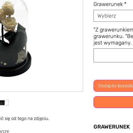
Grawerunek
*
Wybierz
"Z grawerunkiem
grawerunku. "Be
jest wymagany. 
Dodaj do koszyk
ć się od tego na zdjęciu.
GRAWERUNEK
 ROZE