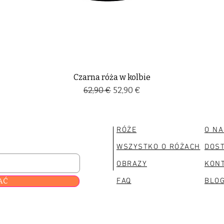
Czarna róża w kolbie
Regularna cena
Cena rabatowa
62,90 €
52,90 €
RÓŻE
O NA
WSZYSTKO O RÓŻACH
DOS
OBRAZY
KON
AĆ
FAQ
BLO