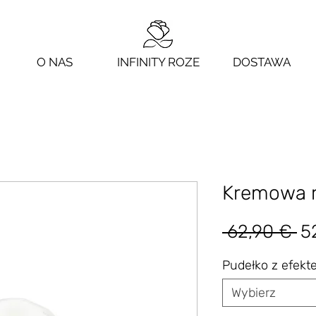
O NAS
INFINITY ROZE
DOSTAWA
Kremowa r
Re
 62,90 € 
5
c
Pudełko z efek
Wybierz