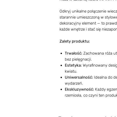
Odkryj unikalne połączenie wiecz
starannie umieszczoną w stylowej 
dekoracyjny element — to prawdzi
każde wnętrze i stać się niezap
Zalety produktu:
Trwałość:
Zachowana róża utr
bez pielęgnacji.
Estetyka:
Wyrafinowany design
kwiatu.
Uniwersalność:
Idealna do de
wydarzeń.
Ekskluzywność:
Każdy egzemp
rzemiosła, co czyni ten prod