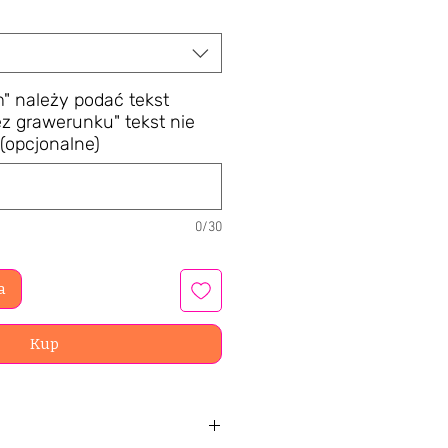
" należy podać tekst
z grawerunku" tekst nie
(opcjonalne)
0/30
a
Kup