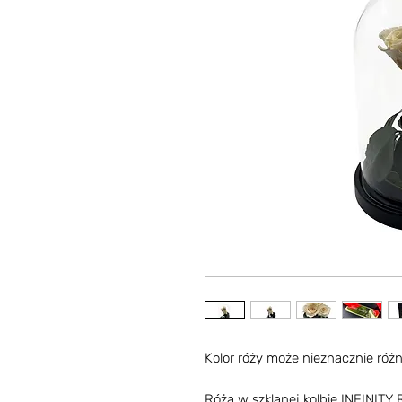
Kolor róży może nieznacznie różni
Róża w szklanej kolbie INFINITY