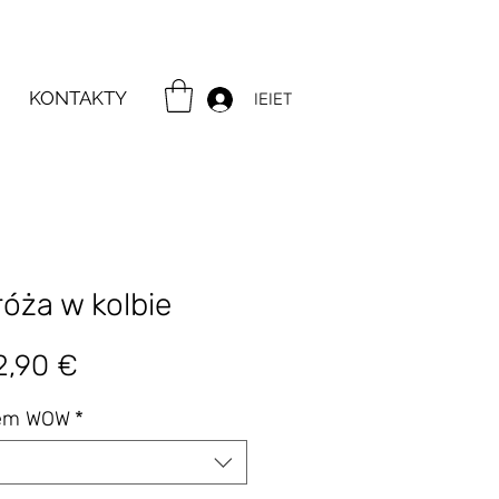
KONTAKTY
IEIET
óża w kolbie
gularna
Cena
2,90 €
ena
Rabatowa
tem WOW
*